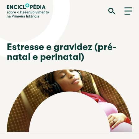
Passar
Enciclopédia sobre o Desenvolvimento na Primeira Infância
para
o
conteúdo
principal
Estresse e gravidez (pré-
natal e perinatal)