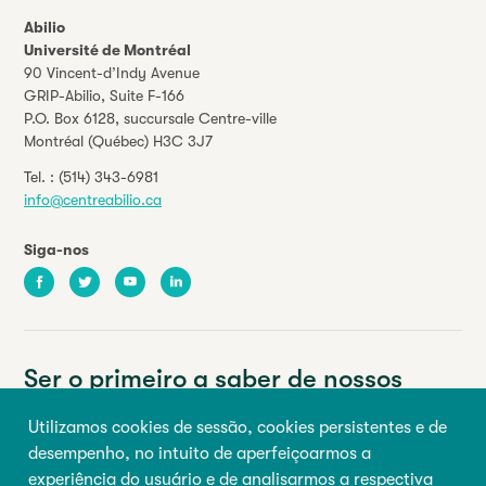
Abilio
Université de Montréal
90 Vincent-d’Indy Avenue
GRIP-Abilio,
Suite F-166
P.O. Box 6128, succursale Centre-ville
Montréal (Québec) H3C 3J7
Tel. :
(514) 343-6981
info@centreabilio.ca
Siga-nos
Facebook
Twitter
Youtube
LinkedIn
Ser o primeiro a saber de nossos
eventos e notícias.
Utilizamos cookies de sessão, cookies persistentes e de
desempenho, no intuito de aperfeiçoarmos a
Seu endereço de e-mail
experiência do usuário e de analisarmos a respectiva