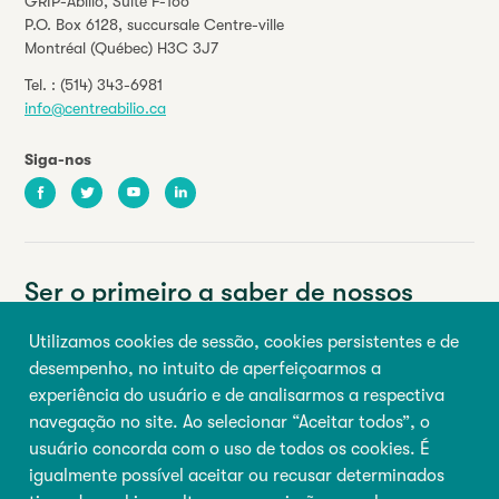
GRIP-Abilio,
Suite F-166
P.O. Box 6128, succursale Centre-ville
Montréal (Québec) H3C 3J7
Tel. :
(514) 343-6981
info@centreabilio.ca
Siga-nos
Facebook
Twitter
Youtube
LinkedIn
Ser o primeiro a saber de nossos
eventos e notícias.
Utilizamos cookies de sessão, cookies persistentes e de
desempenho, no intuito de aperfeiçoarmos a
Seu endereço de e-mail
experiência do usuário e de analisarmos a respectiva
navegação no site. Ao selecionar “Aceitar todos”, o
Primeiro nome
Último nome
usuário concorda com o uso de todos os cookies. É
igualmente possível aceitar ou recusar determinados