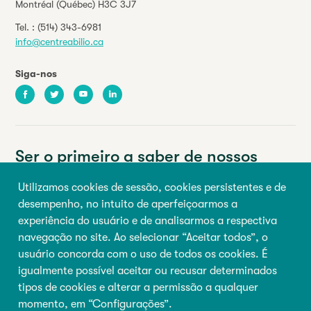
Montréal (Québec) H3C 3J7
Tel. :
(514) 343-6981
info@centreabilio.ca
Siga-nos
Facebook
Twitter
Youtube
LinkedIn
Ser o primeiro a saber de nossos
eventos e notícias.
Utilizamos cookies de sessão, cookies persistentes e de
desempenho, no intuito de aperfeiçoarmos a
Seu endereço de e-mail
experiência do usuário e de analisarmos a respectiva
navegação no site. Ao selecionar “Aceitar todos”, o
Primeiro nome
Último nome
usuário concorda com o uso de todos os cookies. É
igualmente possível aceitar ou recusar determinados
tipos de cookies e alterar a permissão a qualquer
Inscrever-se
momento, em “Configurações”.