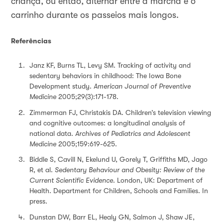
criança, ou então, alternar entre a marcha e o
carrinho durante os passeios mais longos
.
Referências
Janz KF, Burns TL, Levy SM. Tracking of activity and
sedentary behaviors in childhood: The Iowa Bone
Development study.
American Journal of Preventive
Medicine
2005;29(3):171-178.
Zimmerman FJ, Christakis DA. Children’s television viewing
and cognitive outcomes: a longitudinal analysis of
national data.
Archives of Pediatrics and Adolescent
Medicine
2005;159:619-625.
Biddle S, Cavill N, Ekelund U, Gorely T, Griffiths MD, Jago
R, et al.
Sedentary Behaviour and Obesity: Review of the
Current Scientific Evidence
. London, UK: Department of
Health. Department for Children, Schools and Families. In
press.
Dunstan DW, Barr EL, Healy GN, Salmon J, Shaw JE,