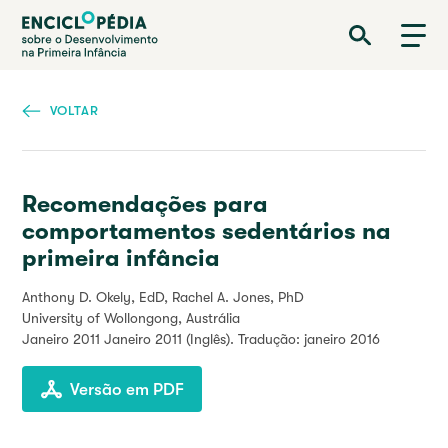
Passar
Enciclopédia sobre o Desenvolvimento na Primeira Infância
para
o
conteúdo
principal
VOLTAR
Recomendações para
comportamentos sedentários na
primeira infância
Anthony D. Okely, EdD, Rachel A. Jones, PhD
University of Wollongong, Austrália
Janeiro 2011
Janeiro 2011 (Inglês). Tradução: janeiro 2016
Versão em PDF