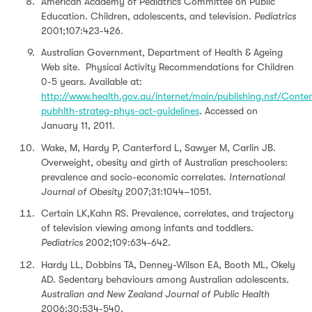
American Academy of Pediatrics Committee on Public
Education. Children, adolescents, and television.
Pediatrics
2001;107:423-426.
Australian Government, Department of Health & Ageing
Web site. Physical Activity Recommendations for Children
0-5 years. Available at:
http://www.health.gov.au/internet/main/publishing.nsf/Conte
pubhlth-strateg-phys-act-guidelines
. Accessed on
January 11, 2011.
Wake, M, Hardy P, Canterford L, Sawyer M, Carlin JB.
Overweight, obesity and girth of Australian preschoolers:
prevalence and socio-economic correlates.
International
Journal of Obesity
2007;31:1044–1051.
Certain LK,Kahn RS. Prevalence, correlates, and trajectory
of television viewing among infants and toddlers.
Pediatrics
2002;109:634-642.
Hardy LL, Dobbins TA, Denney-Wilson EA, Booth ML, Okely
AD. Sedentary behaviours among Australian adolescents.
Australian and New Zealand Journal of Public Health
2006;30:534-540.