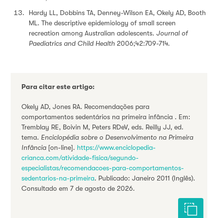
Hardy LL, Dobbins TA, Denney-Wilson EA, Okely AD, Booth
ML. The descriptive epidemiology of small screen
recreation among Australian adolescents.
Journal of
Paediatrics and Child Health
2006;42:709-714.
Para citar este artigo:
Okely AD, Jones RA. Recomendações para
comportamentos sedentários na primeira infância . Em:
Tremblay RE, Boivin M, Peters RDeV, eds. Reilly JJ, ed.
tema.
Enciclopédia sobre o Desenvolvimento na Primeira
Infância
[on-line].
https://www.enciclopedia-
crianca.com/atividade-fisica/segundo-
especialistas/recomendacoes-para-comportamentos-
sedentarios-na-primeira
. Publicado: Janeiro 2011 (Inglês).
Consultado em 7 de agosto de 2026.
Citar est