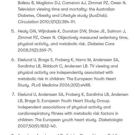
Balkau B, Magliano DJ, Cameron AJ, Zimmet PZ, Owen N.
Television viewing time and mortality: the Australian
Diabetes, Obesity and Lifestyle study (AusDiab).
Circulation
2010;121(3):384-91.
Healy GN, Wijndaele K, Dunstan DW, Shaw JE, Salmon J,
Zimmet PZ, Owen N. Objectively measured sedentary time,
physical activity, and metabolic risk.
Diabetes Care
2008;31(2):369-71.
Ekelund U, Brage S, Froberg K, Harro M, Anderssen SA,
Sardinha LB, Riddoch C, Andersen LB. TV viewing and
physical activity are independently associated with
metabolic risk in children: The European Youth Heart
Study.
PLoS Medicine
2006;3(12):e488.
Ekelund U, Anderssen SA, Froberg K, Sardinha LB, Andersen
LB, Brage S; European Youth Heart Study Group.
Independent associations of physical activity and
cardiorespiratory fitness with metabolic risk factors in
children: The European youth heart study.
Diabetologia
2007;50(9):1832-40.