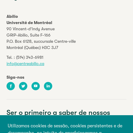
Abilio
Université de Montréal
90 Vincent-d’Indy Avenue
GRIP-Abilio,
Suite F-166
P.O. Box 6128, succursale Centre-ville
Montréal (Québec) H3C 3J7
Tel. :
(514) 343-6981
info@centreabilio.ca
Siga-nos
Facebook
Twitter
Youtube
LinkedIn
Ser o primeiro a saber de nossos
eventos e notícias.
Utilizamos cookies de sessão, cookies persistentes e de