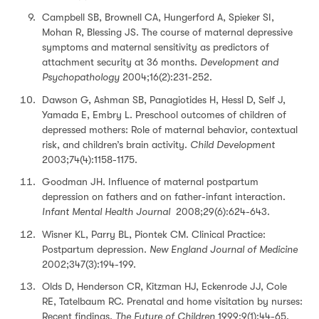
Campbell SB, Brownell CA, Hungerford A, Spieker SI,
Mohan R, Blessing JS. The course of maternal depressive
symptoms and maternal sensitivity as predictors of
attachment security at 36 months.
Development and
Psychopathology
2004;16(2):231-252.
Dawson G, Ashman SB, Panagiotides H, Hessl D, Self J,
Yamada E, Embry L. Preschool outcomes of children of
depressed mothers: Role of maternal behavior, contextual
risk, and children’s brain activity.
Child Development
2003;74(4):1158-1175.
Goodman JH. Influence of maternal postpartum
depression on fathers and on father-infant interaction.
Infant Mental Health Journal
2008;29(6):624-643.
Wisner KL, Parry BL, Piontek CM. Clinical Practice:
Postpartum depression.
New England Journal of Medicine
2002;347(3):194-199.
Olds D, Henderson CR, Kitzman HJ, Eckenrode JJ, Cole
RE, Tatelbaum RC. Prenatal and home visitation by nurses:
Recent findings.
The Future of Children
1999;9(1):44-65.