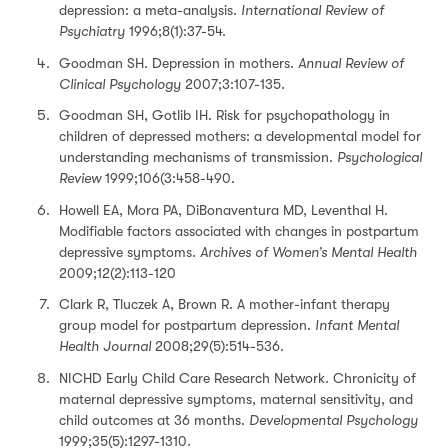
depression: a meta-analysis.
International Review of
Psychiatry
1996;8(1):37-54.
Goodman SH. Depression in mothers.
Annual Review of
Clinical Psychology
2007;3:107-135.
Goodman SH, Gotlib IH. Risk for psychopathology in
children of depressed mothers: a developmental model for
understanding mechanisms of transmission.
Psychological
Review
1999;106(3:458-490.
Howell EA, Mora PA, DiBonaventura MD, Leventhal H.
Modifiable factors associated with changes in postpartum
depressive symptoms.
Archives of Women’s Mental Health
2009;12(2):113-120
Clark R, Tluczek A, Brown R. A mother-infant therapy
group model for postpartum depression.
Infant Mental
Health Journal
2008;29(5):514-536.
NICHD Early Child Care Research Network. Chronicity of
maternal depressive symptoms, maternal sensitivity, and
child outcomes at 36 months.
Developmental Psychology
1999;35(5):1297-1310.