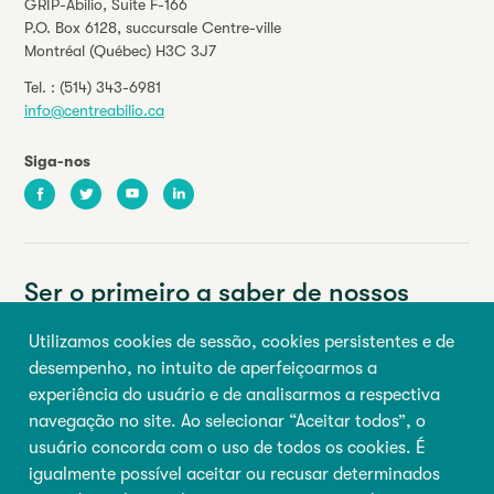
GRIP-Abilio,
Suite F-166
P.O. Box 6128, succursale Centre-ville
Montréal (Québec) H3C 3J7
Tel. :
(514) 343-6981
info@centreabilio.ca
Siga-nos
Facebook
Twitter
Youtube
LinkedIn
Ser o primeiro a saber de nossos
eventos e notícias.
Utilizamos cookies de sessão, cookies persistentes e de
desempenho, no intuito de aperfeiçoarmos a
Seu endereço de e-mail
experiência do usuário e de analisarmos a respectiva
navegação no site. Ao selecionar “Aceitar todos”, o
Primeiro nome
Último nome
usuário concorda com o uso de todos os cookies. É
igualmente possível aceitar ou recusar determinados