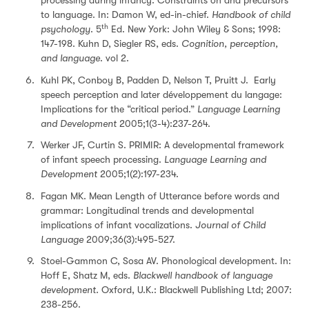
processing during infancy: Constraints on and precursors
to language. In: Damon W, ed-in-chief.
Handbook of child
th
psychology
. 5
Ed. New York: John Wiley & Sons; 1998:
147-198. Kuhn D, Siegler RS, eds.
Cognition, perception,
and language
. vol 2.
Kuhl PK, Conboy B, Padden D, Nelson T, Pruitt J. Early
speech perception and later développement du langage:
Implications for the “critical period.”
Language Learning
and Development
2005;1(3-4):237-264.
Werker JF, Curtin S. PRIMIR: A developmental framework
of infant speech processing.
Language Learning and
Development
2005;1(2):197-234.
Fagan MK. Mean Length of Utterance before words and
grammar: Longitudinal trends and developmental
implications of infant vocalizations.
Journal of Child
Language
2009;36(3):495-527.
Stoel-Gammon C, Sosa AV. Phonological development. In:
Hoff E, Shatz M, eds.
Blackwell handbook of language
development.
Oxford, U.K.: Blackwell Publishing Ltd; 2007:
238-256.