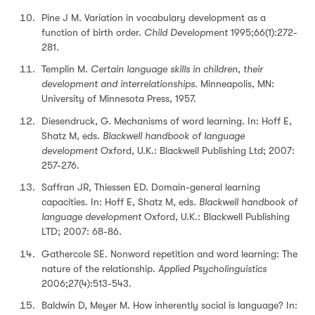
Pine J M. Variation in vocabulary development as a
function of birth order.
Child Development
1995;66(1):272-
281.
Templin M.
Certain language skills in children, their
development and interrelationships.
Minneapolis, MN:
University of Minnesota Press, 1957.
Diesendruck, G. Mechanisms of word learning. In: Hoff E,
Shatz M, eds.
Blackwell handbook of language
development
Oxford, U.K.: Blackwell Publishing Ltd; 2007:
257-276.
Saffran JR, Thiessen ED. Domain-general learning
capacities. In: Hoff E, Shatz M, eds.
Blackwell handbook of
language development
Oxford, U.K.: Blackwell Publishing
LTD; 2007: 68-86.
Gathercole SE. Nonword repetition and word learning: The
nature of the relationship.
Applied Psycholinguistics
2006;27(4):513-543.
Baldwin D, Meyer M. How inherently social is language? In: