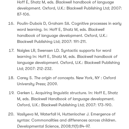
Hoff E, Shatz M, eds.
Blackwell handbook of language
development
. Oxford, U.K.: Blackwell Publishing Ltd; 2007:
87-106.
Poulin-Dubois D, Graham SA. Cognitive processes in early
word learning. In: Hoff E, Shatz M, eds.
Blackwell
handbook of language development
. Oxford, U.K.:
Blackwell Publishing Ltd; 2007: 191-211.
Naigles LR, Swensen LD. Syntactic supports for word
learning In: Hoff E, Shatz M, eds.
Blackwell handbook of
language development
. Oxford, U.K.: Blackwell Publishing
Ltd; 2007: 212-232.
Carey S.
The origin of concepts
. New York, NY : Oxford
University Press; 2009.
Gerken L. Acquiring linguistic structure. In: Hoff E, Shatz
M, eds.
Blackwell Handbook of language development
.
Oxford, U.K.: Blackwell Publishing Ltd; 2007: 173-190.
Vasilyeva M, Waterfall H, Huttenlocher J. Emergence of
syntax: Commonalities and differences across children.
Developmental Science,
2008;11(1):84-97.