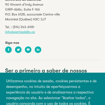
90 Vincent-d’Indy Avenue
GRIP-Abilio,
Suite F-166
P.O. Box 6128, succursale Centre-ville
Montréal (Québec) H3C 3J7
Tel. :
(514) 343-6981
info@centreabilio.ca
Siga-nos
Facebook
Twitter
Youtube
LinkedIn
Ser o primeiro a saber de nossos
eventos e notícias.
Utilizamos cookies de sessão, cookies persistentes e de
desempenho, no intuito de aperfeiçoarmos a
Seu endereço de e-mail
experiência do usuário e de analisarmos a respectiva
navegação no site. Ao selecionar “Aceitar todos”, o
Primeiro nome
Último nome
usuário concorda com o uso de todos os cookies. É