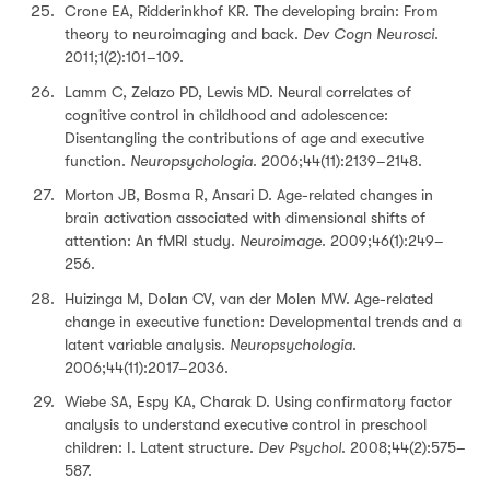
Crone EA, Ridderinkhof KR. The developing brain: From
theory to neuroimaging and back.
Dev Cogn Neurosci
.
2011;1(2):101–109.
Lamm C, Zelazo PD, Lewis MD. Neural correlates of
cognitive control in childhood and adolescence:
Disentangling the contributions of age and executive
function.
Neuropsychologia
. 2006;44(11):2139–2148.
Morton JB, Bosma R, Ansari D. Age-related changes in
brain activation associated with dimensional shifts of
attention: An fMRI study.
Neuroimage
. 2009;46(1):249–
256.
Huizinga M, Dolan CV, van der Molen MW. Age-related
change in executive function: Developmental trends and a
latent variable analysis.
Neuropsychologia
.
2006;44(11):2017–2036.
Wiebe SA, Espy KA, Charak D. Using confirmatory factor
analysis to understand executive control in preschool
children: I. Latent structure.
Dev Psychol
. 2008;44(2):575–
587.