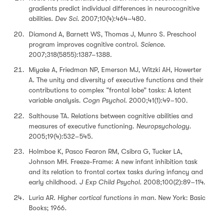
gradients predict individual differences in neurocognitive
abilities.
Dev Sci
. 2007;10(4):464–480.
Diamond A, Barnett WS, Thomas J, Munro S. Preschool
program improves cognitive control.
Science
.
2007;318(5855):1387–1388.
Miyake A, Friedman NP, Emerson MJ, Witzki AH, Howerter
A. The unity and diversity of executive functions and their
contributions to complex “frontal lobe” tasks: A latent
variable analysis.
Cogn Psychol
. 2000;41(1):49–100.
Salthouse TA. Relations between cognitive abilities and
measures of executive functioning.
Neuropsychology
.
2005;19(4):532–545.
Holmboe K, Pasco Fearon RM, Csibra G, Tucker LA,
Johnson MH. Freeze-Frame: A new infant inhibition task
and its relation to frontal cortex tasks during infancy and
early childhood.
J Exp Child Psychol
. 2008;100(2):89–114.
Luria AR.
Higher cortical functions in man
. New York: Basic
Books; 1966.