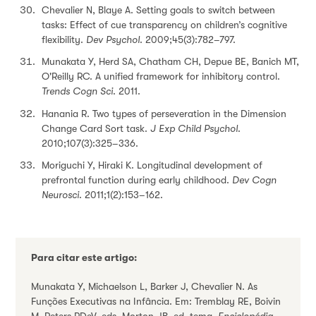
Chevalier N, Blaye A. Setting goals to switch between
tasks: Effect of cue transparency on children’s cognitive
flexibility.
Dev Psychol
. 2009;45(3):782–797.
Munakata Y, Herd SA, Chatham CH, Depue BE, Banich MT,
O'Reilly RC. A unified framework for inhibitory control.
Trends Cogn Sci
. 2011.
Hanania R. Two types of perseveration in the Dimension
Change Card Sort task.
J Exp Child Psychol
.
2010;107(3):325–336.
Moriguchi Y, Hiraki K. Longitudinal development of
prefrontal function during early childhood.
Dev Cogn
Neurosci
. 2011;1(2):153–162.
Para citar este artigo:
Munakata Y, Michaelson L, Barker J, Chevalier N. As
Funções Executivas na Infância. Em: Tremblay RE, Boivin