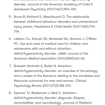
disorder.
Journal of the American Academy of Child &
Adolescent Psychiatry
2007;46(7):894-921.
Bruce B, Kirkland S, Waschbusch D. The relationship
between childhood behaviour disorders and unintentional
injury events.
Paediatrics & Child Health
2007;12(9):749-
754.
Leibson CL, Katusic SK, Barbaresi WJ, Ransom J, O'Brien
PC. Use and costs of medical care for children and
adolescents with and without attention-
deficit/hyperactivity disorder.
JAMA-Journal of the
American Medical Association
2001;285(1):60-66.
Brassett-Harknett A, Butler N. Attention-
deficit/hyperactivity disorder: an overview of the etiology
and a review of the literature relating to the correlates and
lifecourse outcomes for men and women.
Clinical
Psychology Review
2007;27(2):188-210.
Spencer TJ, Biederman J, Mick E. Attention-
deficit/hyperactivity disorder: diagnosis, lifespan,
comorbidities, and neurobiology.
Journal of Pediatric