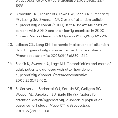
study.
Journal of Clinical Psychiatry
2008;69(8):1217-
1222.
Birnbaum HG, Kessler RC, Lowe SW, Secnik K, Greenberg
PE, Leong SA, Swensen AR. Costs of attention deficit-
hyperactivity disorder (ADHD) in the US: excess costs of
persons with ADHD and their family members in 2000.
Current Medical Research & Opinion
2005;21(2):195-206.
Leibson CL, Long KH. Economic implications of attention-
deficit hyperactivity disorder for healthcare systems.
Pharmacoeconomics
2003;21(17):1239-1262.
Secnik K, Swensen A, Lage MJ. Comorbidities and costs of
adult patients diagnosed with attention-deficit
hyperactivity disorder.
Pharmacoeconomics
2005;23(1):93-102.
St Sauver JL, Barbaresi WJ, Katusic SK, Colligan RC,
Weaver AL, Jacobsen SJ. Early life risk factors for
attention-deficit/hyperactivity disorder: a population-
based cohort study.
Mayo Clinic Proceedings
2004;79(9):1124-1131.