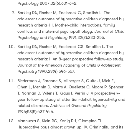
Psychology
2007;32(6):631-642.
Barkley RA, Fischer M, Edelbrock C, Smallish L. The
adolescent outcome of hyperactive children diagnosed by
research criteria ̶ III. Mother-child interactions, family
conflicts and maternal psychopathology.
Journal of Child
Psychology and Psychiatry
1991;32(2):233-255.
Barkley RA, Fischer M, Edelbrock CS, Smallish L. The
adolescent outcome of hyperactive children diagnosed by
research criteria: I. An 8-year prospective follow-up study.
Journal of the American Academy of Child & Adolescent
Psychiatry
1990;29(4):546-557.
Biederman J, Faraone S, Milberger S, Guite J, Mick E,
Chen L, Mennin D, Marrs A, Ouellette C, Moore P, Spencer
T, Norman D, Wilens T, Kraus I, Perrin J. A prospective 4-
year follow-up study of attention-deficit hyperactivity and
related disorders.
Archives of General Psychiatry
1996;53(5):437-446.
Mannuzza S, Klein RG, Konig PH, Giampino TL.
Hyperactive boys almost grown up. IV. Criminality and its