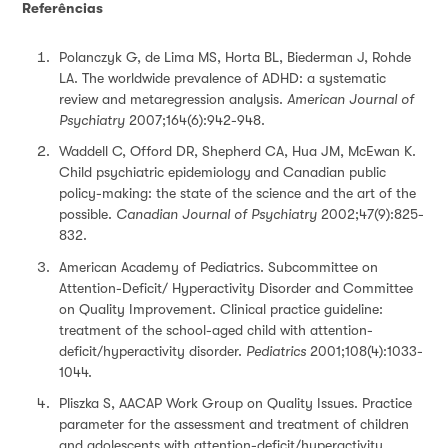
Referências
Polanczyk G, de Lima MS, Horta BL, Biederman J, Rohde
LA. The worldwide prevalence of ADHD: a systematic
review and metaregression analysis.
American Journal of
Psychiatry
2007;164(6):942-948.
Waddell C, Offord DR, Shepherd CA, Hua JM, McEwan K.
Child psychiatric epidemiology and Canadian public
policy-making: the state of the science and the art of the
possible.
Canadian Journal of Psychiatry
2002;47(9):825-
832.
American Academy of Pediatrics. Subcommittee on
Attention-Deficit/ Hyperactivity Disorder and Committee
on Quality Improvement. Clinical practice guideline:
treatment of the school-aged child with attention-
deficit/hyperactivity disorder.
Pediatrics
2001;108(4):1033-
1044.
Pliszka S, AACAP Work Group on Quality Issues. Practice
parameter for the assessment and treatment of children
and adolescents with attention-deficit/hyperactivity