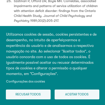
Szatmari P, Offord DR, Boyle MH. Correlates, associated
impairments and patterns of service utilization of children
with attention deficit disorder: findings from the Ontario
Child Health Study.
Journal of Child Psychology and
Psychiatry
1989;30(2):205-217.
Faraone SV, Perlis RH, Doyle AE, Smoller JW, Goralnick JJ,
Holmgren MA, Sklar P. Molecular genetics of attention-
Utilizamos cookies de sessão, cookies persistentes e de
deficit/hyperactivity disorder.
Biological Psychiatry
desempenho, no intuito de aperfeiçoarmos a
2005;57(11):1313-1323.
experiência do usuário e de analisarmos a respectiva
Fergusson DM, Woodward LJ, Horwood LJ. Maternal
navegação no site. Ao selecionar “Aceitar todos”, o
smoking during pregnancy and psychiatric adjustment in
usuário concorda com o uso de todos os cookies. É
late adolescence.
Archives of General Psychiatry
igualmente possível aceitar ou recusar determinados
1998;55(8):721-727.
tipos de cookies e alterar a permissão a qualquer
Romano E, Tremblay RE, Farhat A, Cote S. Development
momento, em “Configurações”.
and prediction of hyperactive symptoms from 2 to 7 years
Configurações dos cookies
in a population-based sample.
Pediatrics
2006;117(6):2101-
2110.
RECUSAR TODOS
ACEITAR TODOS
Elgar FJ, Curtis LJ, McGrath PJ, Waschbusch DA, Stewart
SH. Antecedent-consequence conditions in maternal mood
and child adjustment: a four-year cross-lagged study.