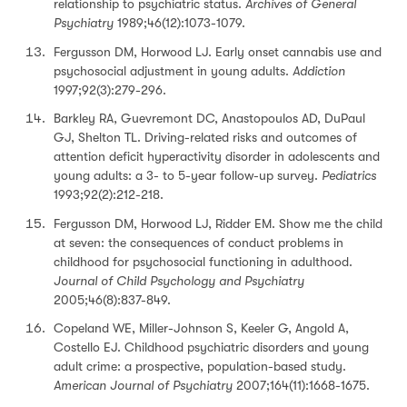
relationship to psychiatric status.
Archives of General
Psychiatry
1989;46(12):1073-1079.
Fergusson DM, Horwood LJ. Early onset cannabis use and
psychosocial adjustment in young adults.
Addiction
1997;92(3):279-296.
Barkley RA, Guevremont DC, Anastopoulos AD, DuPaul
GJ, Shelton TL. Driving-related risks and outcomes of
attention deficit hyperactivity disorder in adolescents and
young adults: a 3- to 5-year follow-up survey.
Pediatrics
1993;92(2):212-218.
Fergusson DM, Horwood LJ, Ridder EM. Show me the child
at seven: the consequences of conduct problems in
childhood for psychosocial functioning in adulthood.
Journal of Child Psychology and Psychiatry
2005;46(8):837-849.
Copeland WE, Miller-Johnson S, Keeler G, Angold A,
Costello EJ. Childhood psychiatric disorders and young
adult crime: a prospective, population-based study.
American Journal of Psychiatry
2007;164(11):1668-1675.