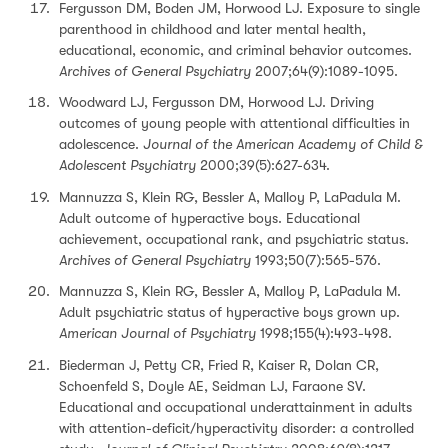
Fergusson DM, Boden JM, Horwood LJ. Exposure to single
parenthood in childhood and later mental health,
educational, economic, and criminal behavior outcomes.
Archives of General Psychiatry
2007;64(9):1089-1095.
Woodward LJ, Fergusson DM, Horwood LJ. Driving
outcomes of young people with attentional difficulties in
adolescence.
Journal of the American Academy of Child &
Adolescent Psychiatry
2000;39(5):627-634.
Mannuzza S, Klein RG, Bessler A, Malloy P, LaPadula M.
Adult outcome of hyperactive boys. Educational
achievement, occupational rank, and psychiatric status.
Archives of General Psychiatry
1993;50(7):565-576.
Mannuzza S, Klein RG, Bessler A, Malloy P, LaPadula M.
Adult psychiatric status of hyperactive boys grown up.
American Journal of Psychiatry
1998;155(4):493-498.
Biederman J, Petty CR, Fried R, Kaiser R, Dolan CR,
Schoenfeld S, Doyle AE, Seidman LJ, Faraone SV.
Educational and occupational underattainment in adults
with attention-deficit/hyperactivity disorder: a controlled