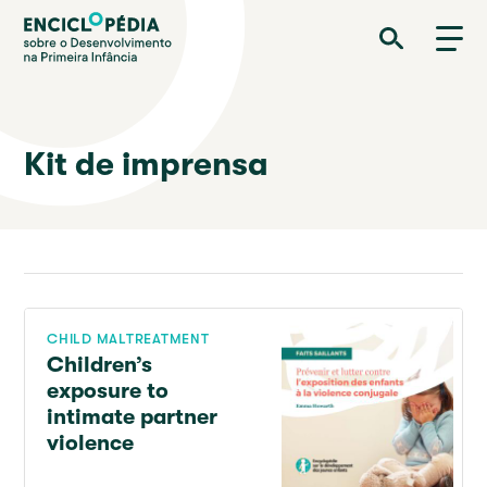
Passar
Enciclopédia sobre o Desenvolvimento na Primeira Infância
para
o
conteúdo
principal
Kit de imprensa
CHILD MALTREATMENT
Children’s
exposure to
intimate partner
violence