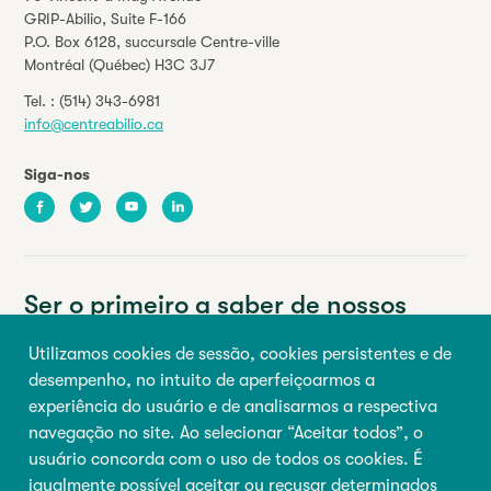
GRIP-Abilio,
Suite F-166
P.O. Box 6128, succursale Centre-ville
Montréal (Québec) H3C 3J7
Tel. :
(514) 343-6981
info@centreabilio.ca
Siga-nos
Facebook
Twitter
Youtube
LinkedIn
Ser o primeiro a saber de nossos
eventos e notícias.
Utilizamos cookies de sessão, cookies persistentes e de
desempenho, no intuito de aperfeiçoarmos a
Seu endereço de e-mail
experiência do usuário e de analisarmos a respectiva
navegação no site. Ao selecionar “Aceitar todos”, o
Primeiro nome
Último nome
usuário concorda com o uso de todos os cookies. É
igualmente possível aceitar ou recusar determinados