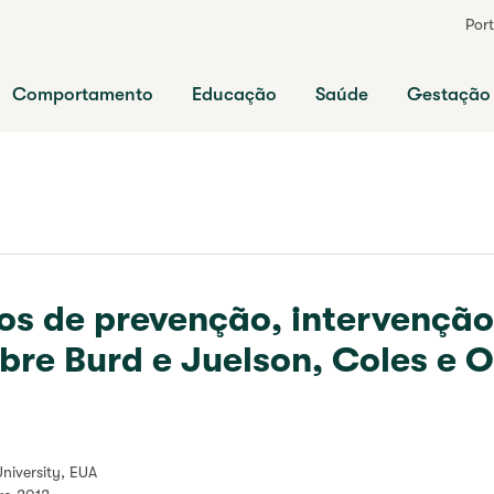
Por
nfância
Comportamento
Educação
Saúde
Gestação
os de prevenção, intervenção
re Burd e Juelson, Coles e O
University, EUA