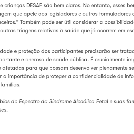
de crianças DESAF são bem claros. No entanto, esses ben
gem que apele aos legisladores e outros formuladores d
nceiros.” Também pode ser útil considerar a possibilida
outras triagens relativas à saúde que já ocorrem em es
dade e proteção dos participantes precisarão ser tratad
rtante e oneroso de saúde pública. É crucialmente impo
 afetadas para que possam desenvolver plenamente seu
 a importância de proteger a confidencialidade de inf
famílias.
rbios do Espectro da Síndrome Alcoólica Fetal e suas fam
les.