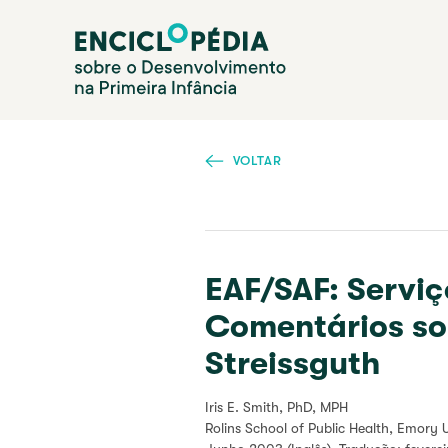
Passar
Enciclopédia sobre o Desenvolvimento na Primeira I
para
o
conteúdo
principal
VOLTAR
EAF/SAF: Serviç
Comentários sob
Streissguth
Iris E. Smith, PhD, MPH
Rolins School of Public Health, Emory 