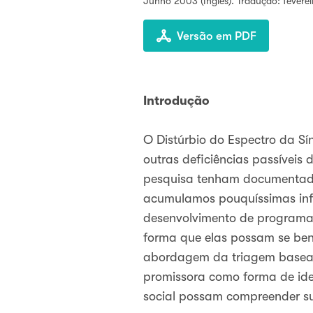
Junho 2003
(Inglês). Tradução: fevere
Versão em PDF
Introdução
O Distúrbio do Espectro da Sí
outras deficiências passívei
pesquisa tenham documentado 
acumulamos pouquíssimas info
desenvolvimento de programas
forma que elas possam se bene
abordagem da triagem baseada
promissora como forma de iden
social possam compreender su