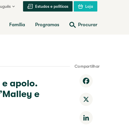
tuguês
Estudos e políticas
Loja
Família
Programas
Procurar
Compartilhar
 e apoio.
Facebook
’Malley e
X
LinkedIn