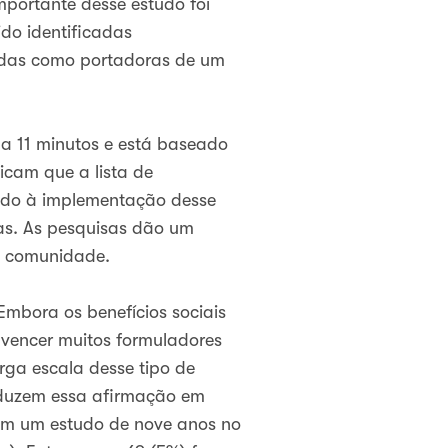
mportante desse estudo foi
do identificadas
icadas como portadoras de um
 a 11 minutos e está baseado
icam que a lista de
vido à implementação desse
das. As pesquisas dão um
a comunidade.
mbora os benefícios sociais
nvencer muitos formuladores
rga escala desse tipo de
duzem essa afirmação em
am um estudo de nove anos no