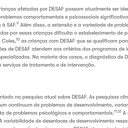
rianças afetadas por DESAF possam atualmente ser ide
roblemas comportamentais e psicossociais significativo
9
 à SAF.
Além disso, a extensão e a variedade de probl
os por essas crianças dificulta o estabelecimento de p
10
 Coles,
as crianças com DESAF que se qualificam para
ões de DESAF atendem aos critérios dos programas de 
pecializados. Na maioria dos casos, o diagnóstico de DE
serviços de tratamento e de intervenção.
ntado na pesquisa atual sobre DESAF. As pesquisas clín
 um
continuum
de problemas de desenvolvimento, variand
11,12
lta de problemas psicológicos e comportamentais.
A 
 A variabilidade de desenlaces de desenvolvimento ress