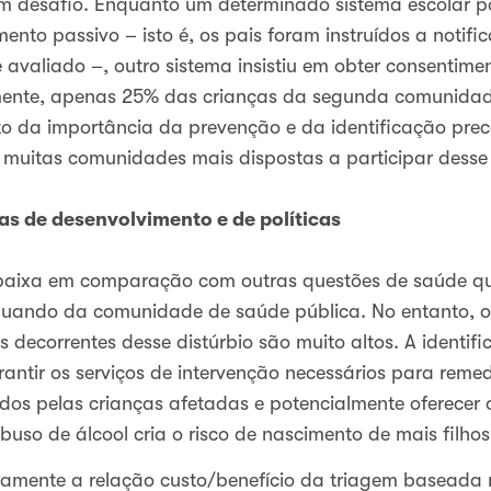
 desafio. Enquanto um determinado sistema escolar po
nto passivo – isto é, os pais foram instruídos a notifi
e avaliado –, outro sistema insistiu em obter consentime
ente, apenas 25% das crianças da segunda comunidade
to da importância da prevenção e da identificação pr
r muitas comunidades mais dispostas a participar desse 
as de desenvolvimento e de políticas
 baixa em comparação com outras questões de saúde q
uando da comunidade de saúde pública. No entanto, os
s decorrentes desse distúrbio são muito altos. A identif
ntir os serviços de intervenção necessários para remed
dos pelas crianças afetadas e potencialmente oferecer
buso de álcool cria o risco de nascimento de mais filh
laramente a relação custo/benefício da triagem baseada