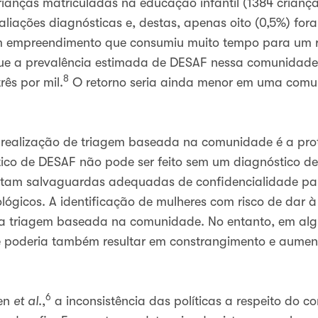
ianças matriculadas na educação infantil (1384 criança
iações diagnósticas e, destas, apenas oito (0,5%) fo
um empreendimento que consumiu muito tempo para um 
e a prevalência estimada de DESAF nessa comunidade é 
8
rês por mil.
O retorno seria ainda menor em uma comu
realização de triagem baseada na comunidade é a prot
tico de DESAF não pode ser feito sem um diagnóstico de
istam salvaguardas adequadas de confidencialidade par
lógicos. A identificação de mulheres com risco de dar à
l da triagem baseada na comunidade. No entanto, em a
e poderia também resultar em constrangimento e aument
6
ren
et al
.,
a inconsistência das políticas a respeito do c