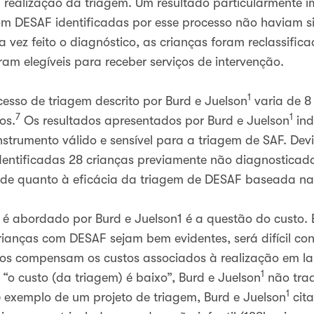
 realização da triagem. Um resultado particularmente i
om DESAF identificadas por esse processo não haviam si
a vez feito o diagnóstico, as crianças foram reclassif
am elegíveis para receber serviços de intervenção.
1
esso de triagem descrito por Burd e Juelson
varia de 8
7
1
os.
Os resultados apresentados por Burd e Juelson
ind
nstrumento válido e sensível para a triagem de SAF. De
identificadas 28 crianças previamente não diagnostica
idade quanto à eficácia da triagem de DESAF baseada n
é abordado por Burd e Juelson1 é a questão do custo. E
rianças com DESAF sejam bem evidentes, será difícil co
cios compensam os custos associados à realização em la
1
o custo (da triagem) é baixo”, Burd e Juelson
não tra
1
e exemplo de um projeto de triagem, Burd e Juelson
cit