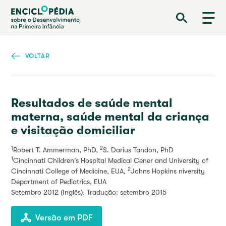
Passar
Enciclopédia sobre o Desenvolvimento na Primeira Infância
para
o
conteúdo
principal
VOLTAR
Resultados de saúde mental
materna, saúde mental da criança
e visitação domiciliar
1
2
Robert T. Ammerman, PhD,
S. Darius Tandon, PhD
1
Cincinnati Children's Hospital Medical Cener and University of
2
Cincinnati College of Medicine, EUA,
Johns Hopkins niversity
Department of Pediatrics, EUA
Setembro 2012
(Inglês). Tradução: setembro 2015
Versão em PDF