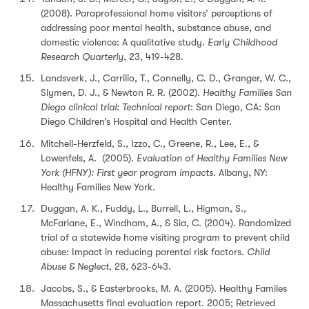
(2008). Paraprofessional home visitors’ perceptions of
addressing poor mental health, substance abuse, and
domestic violence: A qualitative study.
Early Childhood
Research Quarterly
, 23, 419-428.
Landsverk, J., Carrilio, T., Connelly, C. D., Granger, W. C.,
Slymen, D. J., & Newton R. R. (2002).
Healthy Families San
Diego clinical trial: Technical report
: San Diego, CA: San
Diego Children’s Hospital and Health Center.
Mitchell-Herzfeld, S., Izzo, C., Greene, R., Lee, E., &
Lowenfels, A. (2005).
Evaluation of Healthy Families New
York (HFNY): First year program impacts
. Albany, NY:
Healthy Families New York.
Duggan, A. K., Fuddy, L., Burrell, L., Higman, S.,
McFarlane, E., Windham, A., & Sia, C. (2004). Randomized
trial of a statewide home visiting program to prevent child
abuse: Impact in reducing parental risk factors.
Child
Abuse & Neglect
, 28, 623-643.
Jacobs, S., & Easterbrooks, M. A. (2005). Healthy Familes
Massachusetts final evaluation report. 2005; Retrieved