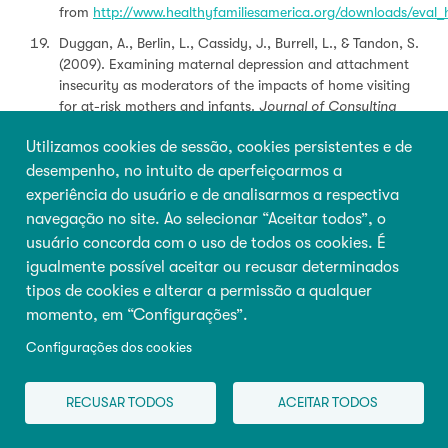
from
http://www.healthyfamiliesamerica.org/downloads/eval
Duggan, A., Berlin, L., Cassidy, J., Burrell, L., & Tandon, S.
(2009). Examining maternal depression and attachment
insecurity as moderators of the impacts of home visiting
for at-risk mothers and infants.
Journal of Consulting
Clinical Psychology
, 77, 788-799.
Utilizamos cookies de sessão, cookies persistentes e de
Olds, D. L. (2010). The nurse-family partnership: From
desempenho, no intuito de aperfeiçoarmos a
trials to practice. In A. J. Reynolds, A. J. Rolnick, M. M.
experiência do usuário e de analisarmos a respectiva
Englund, & J. A. Temple (Eds.) (2010).
Childhood programs
navegação no site. Ao selecionar “Aceitar todos”, o
and practices in the first decade of life: A human capital
usuário concorda com o uso de todos os cookies. É
integration
(pp.40-75). New York, NY: Cambridge
University Press.
igualmente possível aceitar ou recusar determinados
tipos de cookies e alterar a permissão a qualquer
Ammerman, R. T., Putnam, F. W., Stevens, J., Bosse, N. R.,
momento, em “Configurações”.
Short, J. A., Bodley, A. L., & Van Ginkel, J. B. (2011). An
open trial of in-home CBT for depressed mothers in home
Configurações dos cookies
visitation.
Maternal and Child Health Journal
, 15, 1333-
1341.
RECUSAR TODOS
ACEITAR TODOS
Ammerman, R. T., Putnam, F. W., Altaye, M., Stevens, J., &
Van Ginkel, J. B. (2012). A clinical trial of In-Home CBT for