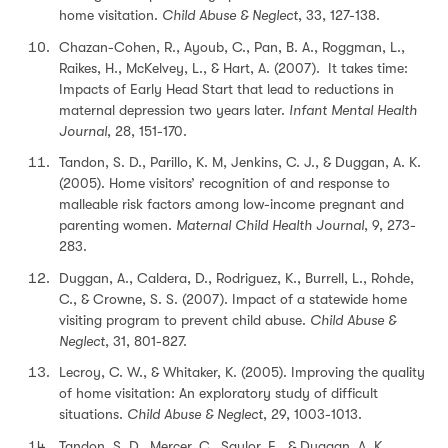
home visitation.
Child Abuse & Neglect
, 33, 127-138.
Chazan-Cohen, R., Ayoub, C., Pan, B. A., Roggman, L.,
Raikes, H., McKelvey, L., & Hart, A. (2007). It takes time:
Impacts of Early Head Start that lead to reductions in
maternal depression two years later.
Infant Mental Health
Journal
, 28, 151-170.
Tandon, S. D., Parillo, K. M, Jenkins, C. J., & Duggan, A. K.
(2005). Home visitors’ recognition of and response to
malleable risk factors among low-income pregnant and
parenting women.
Maternal Child Health Journal
, 9, 273-
283.
Duggan, A., Caldera, D., Rodriguez, K., Burrell, L., Rohde,
C., & Crowne, S. S. (2007). Impact of a statewide home
visiting program to prevent child abuse.
Child Abuse &
Neglect
, 31, 801-827.
Lecroy, C. W., & Whitaker, K. (2005). Improving the quality
of home visitation: An exploratory study of difficult
situations.
Child Abuse & Neglect
, 29, 1003-1013.
Tandon, S. D., Mercer, C., Saylor, E., & Duggan, A. K.