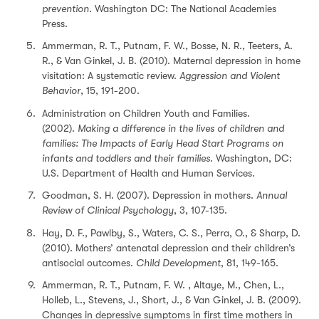
prevention
. Washington DC: The National Academies
Press.
Ammerman, R. T., Putnam, F. W., Bosse, N. R., Teeters, A.
R., & Van Ginkel, J. B. (2010). Maternal depression in home
visitation: A systematic review.
Aggression and Violent
Behavior
, 15, 191-200.
Administration on Children Youth and Families.
(2002).
Making a difference in the lives of children and
families: The Impacts of Early Head Start Programs on
infants and toddlers and their families
. Washington, DC:
U.S. Department of Health and Human Services.
Goodman, S. H. (2007). Depression in mothers.
Annual
Review of Clinical Psychology
, 3, 107-135.
Hay, D. F., Pawlby, S., Waters, C. S., Perra, O., & Sharp, D.
(2010). Mothers’ antenatal depression and their children’s
antisocial outcomes.
Child Development
, 81, 149-165.
Ammerman, R. T., Putnam, F. W. , Altaye, M., Chen, L.,
Holleb, L., Stevens, J., Short, J., & Van Ginkel, J. B. (2009).
Changes in depressive symptoms in ﬁrst time mothers in