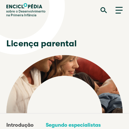
Passar
Enciclopédia sobre o Desenvolvimento na Primeira Infância
para
o
conteúdo
principal
Licença parental
Introdução
Segundo especialistas